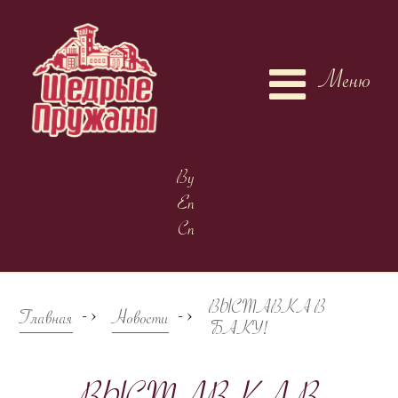
Меню
By
En
Cn
ВЫСТАВКА В
->
->
Главная
Новости
БАКУ!