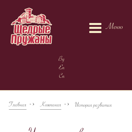
Меню
By
En
Cn
->
->
Главная
Компания
История развития