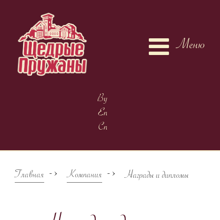
Меню
By
En
Cn
->
->
Главная
Компания
Награды и дипломы