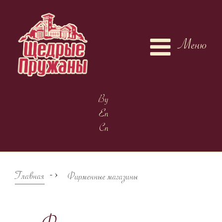
Меню
By
En
Cn
->
Главная
Фирменные магазины