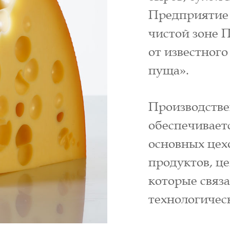
Предприятие 
чистой зоне П
от известног
пуща».
Производств
обеспечивает
основных цехо
продуктов, ц
которые связ
технологичес