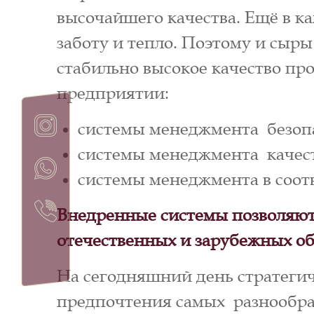
высочайшего качества. Ещё в к
заботу и тепло. Поэтому и сыр
стабильно высокое качество п
предприятии:
системы менеджмента безопа
системы менеджмента качеств
системы менеджмента в соотв
Внедренные системы позволяют
отечественных и зарубежных об
На сегодняшний день стратегич
предпочтения самых разнообраз