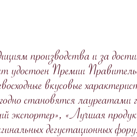
дициям производства и за дост
ат удостоен Премии Правитель
евосходные вкусовые характери
егодно становятся лауреатами 
ий экспортер», «Лучшая продукц
игинальных дегустационных фор