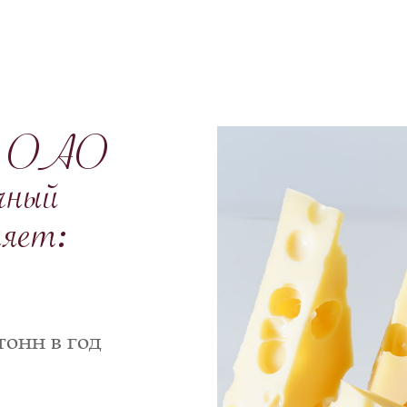
.
ть ОАО
чный
ляет:
тонн в год