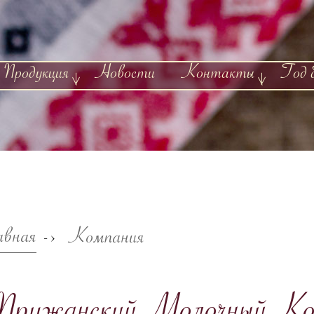
Продукция
Новости
Контакты
Год 
авная
Компания
->