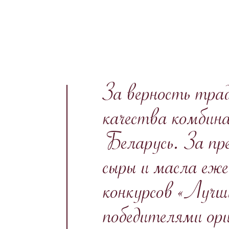
За верность тра
качества комбин
Беларусь. За пр
сыры и масла еж
конкурсов «Лучш
победителями ор