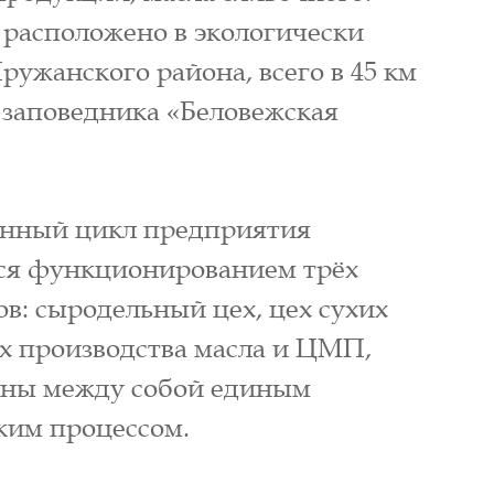
расположено в экологически
ружанского района, всего в 45 км
о заповедника «Беловежская
енный цикл предприятия
ся функционированием трёх
в: сыродельный цех, цех сухих
ех производства масла и ЦМП,
аны между собой единым
ким процессом.