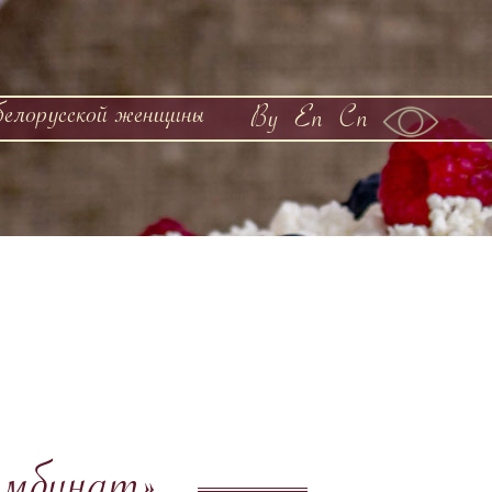
белорусской женщины
By
En
Cn