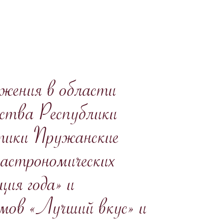
ижения в области
ства Республики
стики Пружанские
гастрономических
ия года» и
умов «Лучший вкус» и