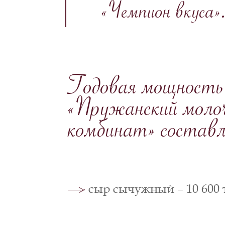
«Чемпион вкуса»
Годовая мощнос
«Пружанский моло
комбинат» состав
сыр сычужный – 10 600 