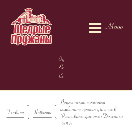
Меню
By
En
Cn
Пружанский молочный
-
-
комбинат» принял участие в
Главная
Новости
>
>
Фестивале-ярмарке «Дожинки
-2019»