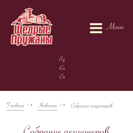
Меню
By
En
Cn
->
->
Главная
Новости
Собрание акционеров