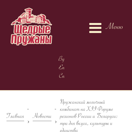
Меню
By
En
Cn
Пружанский молочный
-
-
комбинат на XII Форуме
Главная
Новости
регионов России и Беларуси:
>
>
три дня вкуса, культуры и
единства