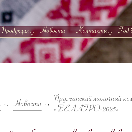
Продукция
Новости
Контакты
Год 
Пружанский молочный ко
я
Новости
->
->
«БЕЛАГРО-2025»