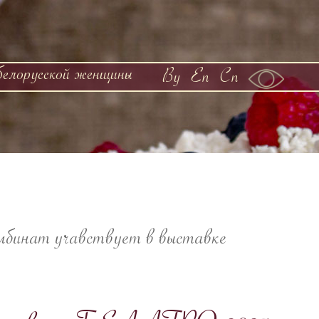
белорусской женщины
By
En
Cn
мбинат учавствует в выставке