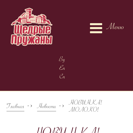
Меню
By
En
Cn
НОВИНКА!
->
->
Главная
Новости
МОЛОКО!