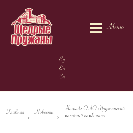
Меню
By
En
Cn
-
-
Награды ОАО «Пружанский
Главная
Новости
>
>
молочный комбинат»