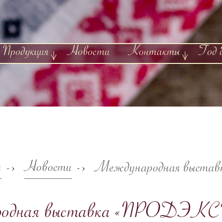
Продукция
Новости
Контакты
Год 
я
Новости
Международная выст
->
->
одная выставка «ПРОДЭКС