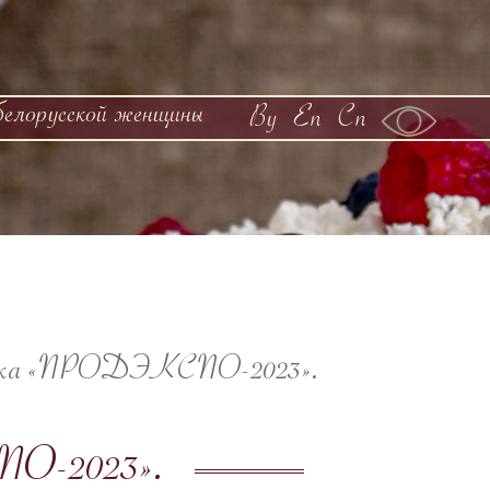
белорусской женщины
By
En
Cn
авка «ПРОДЭКСПО-2023».
ПО-2023».