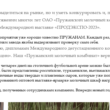
выделиться на рынке, но и уметь конкурировать и, п
тяжении многих лет ОАО «Пружанский молочный ко
в Международной выставке «ПРОДЭКСПО-2023».
ероприятия уже хорошо известно ПРУЖАНАМ. Каждый раз,
тники завода якобы выдерживают проверку сами себя.
тью, дипломами Международного дегустационного к
ии». Наш «Пружанский молочный комбинат» вернул
ие четырех дней на столичной футбольной арене можно был
были представлены российские, туркменские, вьетнамские
ичные виды твердых и плавленых сыров, которые уже попул
рованной оптовой выставке-ярмарке молочный шкаф награж
д, полученных сотрудниками компании. Впереди новый год,