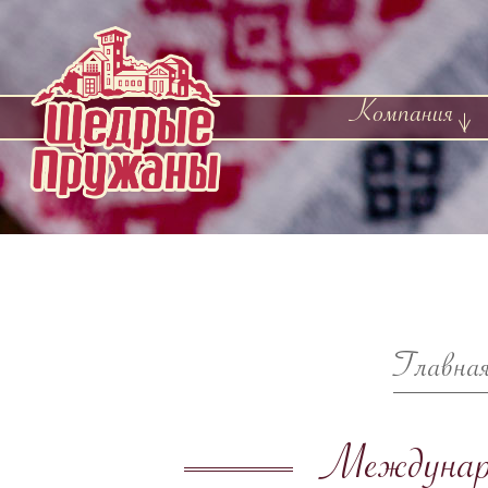
Компания
Главна
Междунар