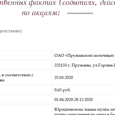
венных фактах (событиях, дей
по акциям:
ействиях).
ОАО «Пружанский молочный 
225133 г. Пружаны, ул.Горина-
в соответствии с
25.03.2020
ям
0,65 руб.
01.04.2020-28.12.2020
Юридическим лицам путём зач
путём зачисления на счета в б