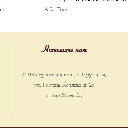
комбинат» А.Э. Лось
Напишите нам
224145 Брестская обл., г. Пружаны,
ул. Горина-Коляды, д. 26
prjmsz@brest.by