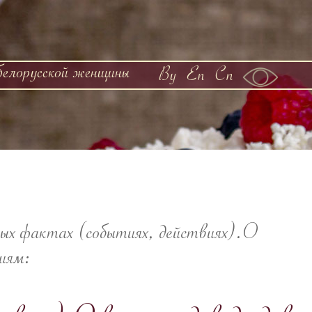
белорусской женщины
By
En
Cn
ых фактах (событиях, действиях).О
циям: