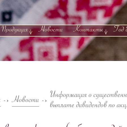
Продукция
Новости
Контакты
Год 
Информация о существенн
я
Новости
->
->
выплате дивидендов по ак