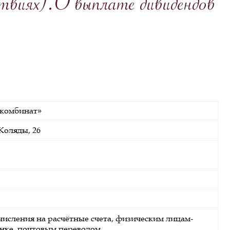
ствиях).О выплате дивидендов
комбинат»
Коляды, 26
исления на расчётные счета, физическим лицам-
анке, почтовым переводом.