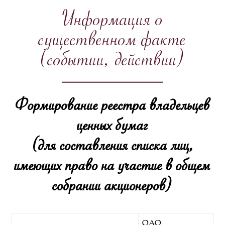
Информация о
существенном факте
(событии, действии)
Формирование реестра владельцев
ценных бумаг
(для составления списка лиц,
имеющих право на участие в общем
собрании акционеров)
ОАО