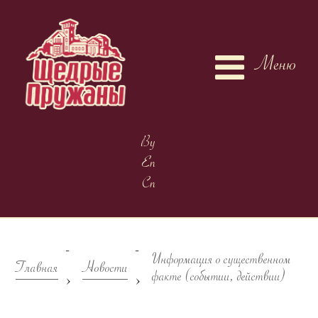
Меню
By
En
Cn
-
-
Информация о существенном
Главная
Новости
>
>
факте (событии, действии)