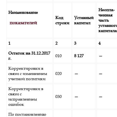
Неопла-
Наименование
ченная
Код
Уставный
часть
показателей
строки
капитал
уставног
капитала
1
2
3
4
Остаток на 31.12.2017
010
8 127
—
г.
Корректировки в
связи с изменением
020
—
—
учетной политики
Корректировки в
связи с
030
—
—
исправлением
ошибок
По постановлению