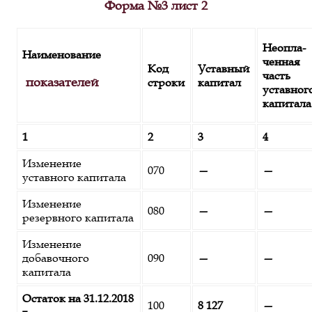
Форма №3 лист 2
Неопла-
Наименование
ченная
Код
Уставный
часть
показателей
строки
капитал
уставног
капитала
1
2
3
4
Изменение
070
—
—
уставного капитала
Изменение
080
—
—
резервного капитала
Изменение
добавочного
090
—
—
капитала
Остаток на 31.12.2018
100
8 127
—