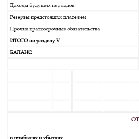
Доходы будущих периодов
Резервы предстоящих платежей
Прочие краткосрочные обязательства
ИТОГО по разделу V
БАЛАНС
ОТ
о прибылях и убытках