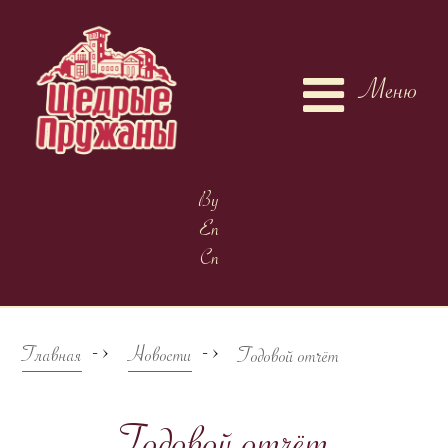
Меню
By
En
Cn
->
->
Главная
Новости
Годовой отчёт