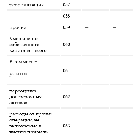
реорганизация
057
—
—
058
прочие
059
—
—
Уменьшение
собственного
060
—
—
капитала – всего
В том числе:
061
—
—
убыток
переоценка
долгосрочных
062
—
—
активов
расходы от прочих
операций, не
включаемые в
063
—
—
чистую прибыль