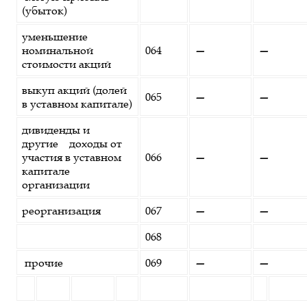
(убыток)
уменьшение
номинальной
064
—
—
стоимости акций
выкуп акций (долей
065
—
—
в уставном капитале)
дивиденды и
другие доходы от
участия в уставном
066
—
—
капитале
организации
реорганизация
067
—
—
068
прочие
069
—
—