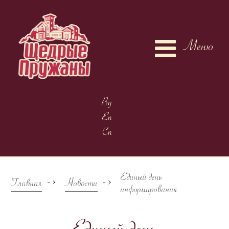
Меню
By
En
Cn
Единый день
->
->
Главная
Новости
информирования