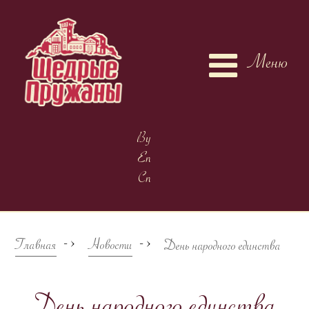
Меню
By
En
Cn
->
->
Главная
Новости
День народного единства