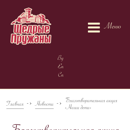
Меню
By
En
Cn
Благотворительная акция
->
->
Главная
Новости
«Наши дети»