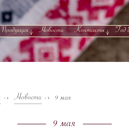
Продукция
Новости
Контакты
Год 
я
Новости
9 мая
->
->
9 мая