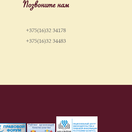
Позвоните нам
+375(16)32 34178
+375(16)32 34483