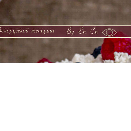
белорусской женщины
By
En
Cn