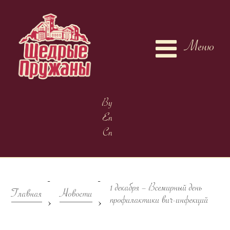
Меню
By
En
Cn
-
-
1 декабря – Всемирный день
Главная
Новости
>
>
профилактики вич-инфекций