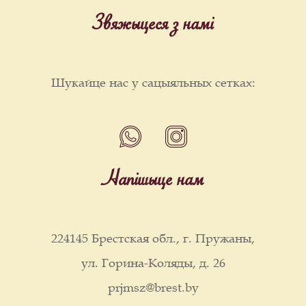
Звяжыцеся з намі
Шукайце нас у сацыяльных сетках:
Напішыце нам
224145 Брестская обл., г. Пружаны,
ул. Горина-Коляды, д. 26
prjmsz@brest.by