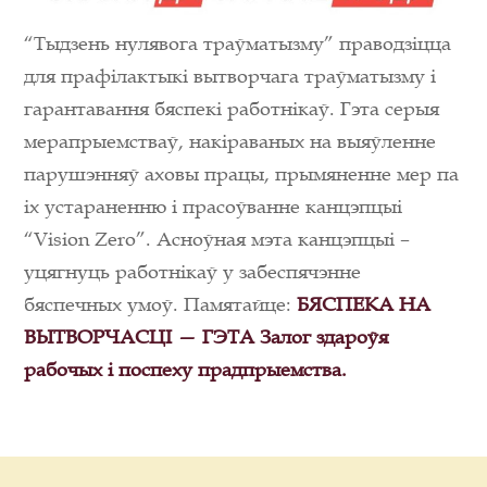
“Тыдзень нулявога траўматызму” праводзіцца
для прафілактыкі вытворчага траўматызму і
гарантавання бяспекі работнікаў. Гэта серыя
мерапрыемстваў, накіраваных на выяўленне
парушэнняў аховы працы, прымяненне мер па
іх устараненню і прасоўванне канцэпцыі
“Vision Zero”. Асноўная мэта канцэпцыі –
уцягнуць работнікаў у забеспячэнне
бяспечных умоў. Памятайце:
БЯСПЕКА НА
ВЫТВОРЧАСЦІ — ГЭТА Залог здароўя
рабочых і поспеху прадпрыемства.