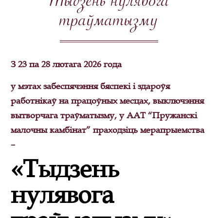
Тыдзень нулявога
траўматызму
З 23 па 28 лютага 2026 года
у мэтах забеспячэння бяспекі і здароўя
работнікаў на працоўных месцах, выключэння
вытворчага траўматызму, у ААТ “Пружанскі
малочны камбінат” праходзіць мерапрыемства
–
«Тыдзень
нулявога