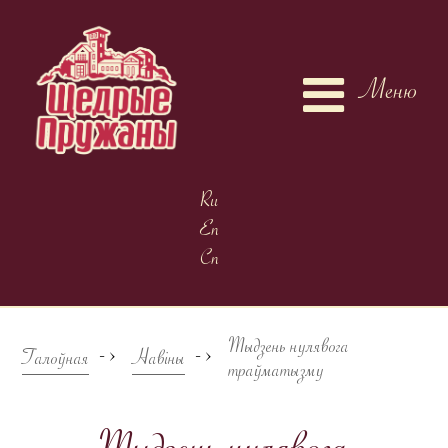
Меню
Ru
En
Cn
Тыдзень нулявога
->
->
Галоўная
Навіны
траўматызму