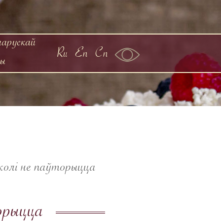
ларускай
Ru
En
Cn
ны
колі не паўторыцца
орыцца