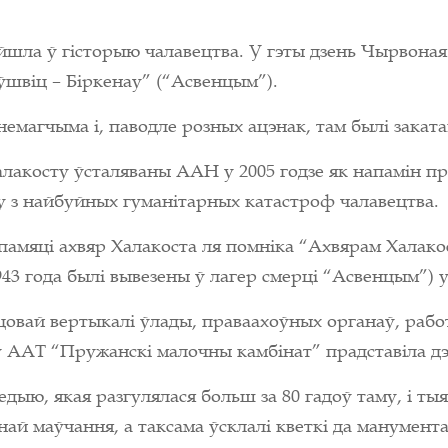
айшла ў гісторыю чалавецтва. У гэты дзень Чырвона
швіц – Біркенау” (“Асвенцым”).
магчыма і, паводле розных ацэнак, там былі закатав
алакосту ўсталяваны ААН у 2005 годзе як напамін пр
дну з найбуйных гуманітарных катастроф чалавецтва.
 памяці ахвяр Халакоста ля помніка “Ахвярам Халак
1943 года былі вывезены ў лагер смерці “Асвенцым”
цовай вертыкалі ўлады, праваахоўных органаў, работ
 ААТ “Пружанскі малочны камбінат” прадставіла дэл
дыю, якая разгулялася больш за 80 гадоў таму, і тыя
ай маўчання, а таксама ўсклалі кветкі да манумента